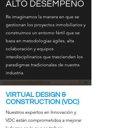
ALTO DESEMPEÑO
Re imaginamos la manera en que se
gestionan los proyectos inmobiliarios y
construimos un entorno fértil que se
basa en metodologías ágiles, alta
colaboración y equipos
interdisciplinarios que trascienden los
paradigmas tradicionales de nuestra
industria.
VIRTUAL DESIGN &
CONSTRUCTION (VDC)
Nuestros expertos en Innovación y
VDC están comprometidos a mejorar