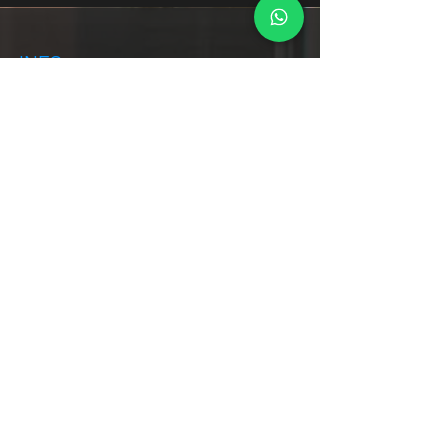
INFO
+34 6049 89933
j.barbosa@beplusgroup.mx
Whatsapp
LOCACIONES
+ Monterrey NL, MX
+ Sevilla, España, UE
Socios Comerciales
+ Guadalajara, MX
+ Los Cabos San Lucas, MX
+ La Antigua, GT
+ Barcelona, SP
+ New York, USA